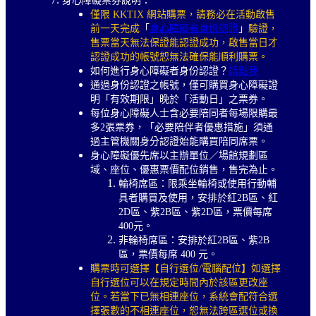
身心障礙票券說明：
僅限 KKTIX 網站購票，請務必在活動啟售
前一天完成
「
身心障礙者身份認證
」
驗證，
售票當天無法保證能認證成功，啟售當日才
認證成功的帳號恕無法確保能順利購票。
如何進行身心障礙者身份認證？
請點我
通過身份認證之帳號，僅可購買身心障礙證
明「有效期限」晚於「活動日」之票券。
每位身心障礙人士含必要陪同者每場限購最
多2張票券，「必要陪伴者優惠措施」須通
過主管機關身分認證始能購買陪同席票。
身心障礙優先席以主辦單位／場館規劃區
域、座位、優惠票價配位銷售，售完為止。
輪椅席區：限乘坐輪椅或使用行動輔
具者購買及使用，安排於紅2B區、紅
2D區、紫2B區、紫2D區，票價每席
400元。
非輪椅席區：安排於紅2B區、紫2B
區，票價每席 400 元。
購票時可選擇【自行選位/電腦配位】如選擇
自行選位可以在規定時間內於該區更改座
位。若當下已無相連座位，系統會配符合選
擇張數的不相連座位，恕無法跨區選位或換