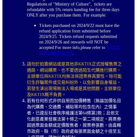
Regulations of “Ministry of Culture”, tickets are
refundable with 5% return handing fee for three days
ONLY after you purchase them. For example:
Tickets purchased on 2024/9/22 must have the
refund application form submitted before
2024/9/25. Tickets refund requests submitted
on 2024/9/26 and onwards will NOT be
accepted.For more info,please refer to
KKTIX
REFUND POLICY
.
請勿於拍賣網站或是其他非KKTIX正式授權售票之
通路、網站購票、也不要透過陌生代購進行購票，
主辦單位與KKTIX均無法保證票券真實性。除可能
衍生詐騙案件或交易糾紛外，以免影響自身權益，
若發生演出現場無法入場或是其他問題，主辦單位
及KKTIX概不負責。
若有任何形式非供自用而加價轉售（無論加價名目
為代購費、交通費、補貼等均包含在內）之情事
者，已違反社會秩序維護法第64條第2款；且依文
化創意產業發展法第十條之一第二項規定，將票券
超過票面金額或定價販售者，按票券張數，由直轄
市政府、縣（市）政府處每張票面金額之十倍至五