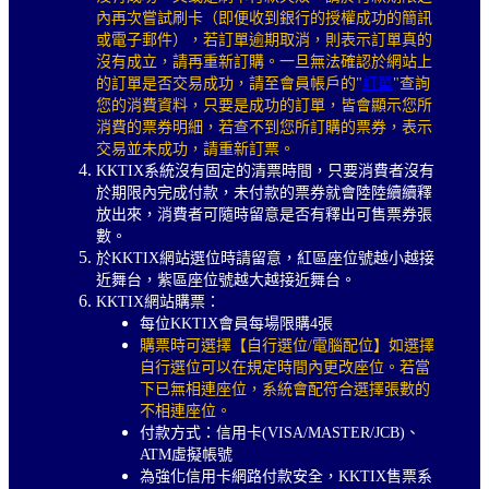
內再次嘗試刷卡（即便收到銀行的授權成功的簡訊
或電子郵件），若訂單逾期取消，則表示訂單真的
沒有成立，請再重新訂購。一旦無法確認於網站上
的訂單是否交易成功，請至會員帳戶的"
訂單
"查詢
您的消費資料，只要是成功的訂單，皆會顯示您所
消費的票券明細，若查不到您所訂購的票券，表示
交易並未成功，請重新訂票。
KKTIX系統沒有固定的清票時間，只要消費者沒有
於期限內完成付款，未付款的票券就會陸陸續續釋
放出來，消費者可隨時留意是否有釋出可售票券張
數。
於KKTIX網站選位時請留意，紅區座位號越小越接
近舞台，紫區座位號越大越接近舞台。
KKTIX網站購票：
每位KKTIX會員每場限購4張
購票時可選擇【自行選位/電腦配位】如選擇
自行選位可以在規定時間內更改座位。若當
下已無相連座位，系統會配符合選擇張數的
不相連座位。
付款方式：信用卡(VISA/MASTER/JCB)、
ATM虛擬帳號
為強化信用卡網路付款安全，KKTIX售票系