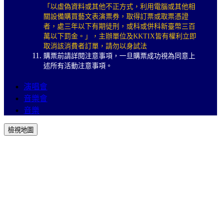
「以虛偽資料或其他不正方式，利用電腦或其他相
關設備購買藝文表演票券，取得訂票或取票憑證
者，處三年以下有期徒刑，或科或併科新臺幣三百
萬以下罰金。」，主辦單位及KKTIX皆有權利立即
取消該消費者訂單，請勿以身試法
購票前請詳閱注意事項，一旦購票成功視為同意上
述所有活動注意事項。
演唱會
音樂會
音樂
檢視地圖