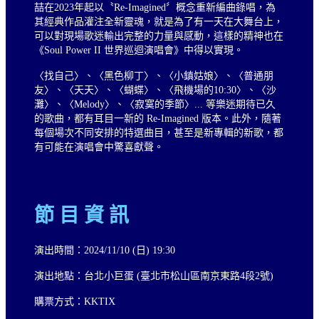
喆在2023年起以〝Re-Imagined〞概念重新編曲錄唱，為
其經典作品灌注全新靈魂，就是為了有一天在大舞台上，
可以對現場歌迷輸出完整的力量與感動，這樣的精神也在
《Soul Power II 世界巡迴演唱會》中得以實現。
〈找自己〉、〈黑色柳丁〉、〈小鎮姑娘〉、〈普通朋
友〉、〈天天〉、〈蝴蝶〉、〈飛機場的10:30〉、〈沙
灘〉、〈Melody〉、〈寂寞的季節〉... 等樂迷期待已久
的歌曲，都有耳目一新的 Re-Imagined 版本。此外，隨著
每個場次不同安排的特選曲目，甚至是新專輯的新歌，都
有可能在演唱會中驚喜獻聲。
節 目 資 訊
演出時間：2024/11/10 (日) 19:30
演出地點：台北小巨蛋 (臺北市松山區南京東路4段2號)
購票方式：KKTIX