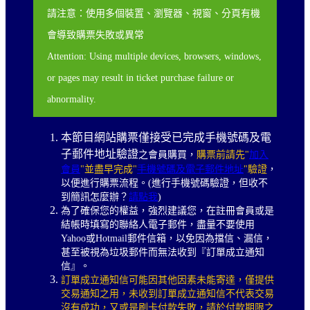
請注意：使用多個裝置、瀏覽器、視窗、分頁有機
會導致購票失敗或異常
Attention: Using multiple devices, browsers, windows,
or pages may result in ticket purchase failure or
abnormality.
本節目網站購票僅接受已完成手機號碼及電
子郵件地址驗證
之會員購買，
購票前請先"
加入
會員
"並盡早完成"
手機號碼及電子郵件地址
"驗證
，
以便進行購票流程。(進行手機號碼驗證，但收不
到簡訊怎麼辦？
請點我
)
為了確保您的權益，強烈建議您，在註冊會員或是
結帳時填寫的聯絡人電子郵件，盡量不要使用
Yahoo或Hotmail郵件信箱，以免因為擋信、漏信，
甚至被視為垃圾郵件而無法收到『訂單成立通知
信』。
訂單成立通知信可能因其他因素未能寄達，僅提供
交易通知之用，未收到訂單成立通知信不代表交易
沒有成功，又或是刷卡付款失敗，請於付款期限之