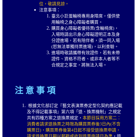
位，敬請見諒。
注意事項：
臺北小巨蛋輪椅專用身障席，僅供使
用輪椅之身心障礙者購買。
購買身心障礙者優待票(含輪椅席)，
入場時請出示身心障礙證明正本及身
分證進場，若有陪伴者，須一同入場
(恕無法單獨持票進場)，以利查驗。
進場時敬請攜帶有效證件，若有未帶
證件、資格不符者、或非本人者等不
合規定之事宜，將無法入場。
注 意 事 項
根據文化部訂定『藝文表演票券定型化契約應記載
及不得記載事項』第六項「退、換票機制」之規定
共有四種方案之退換票規定，
本節目採用方案二：
消費者請求退換票之時限為購買票券後3日內(不含
購票日)，購買票券後第4日起不接受退換票申請，
請求退換票日期以郵戳或收到退票申請日為準
，退