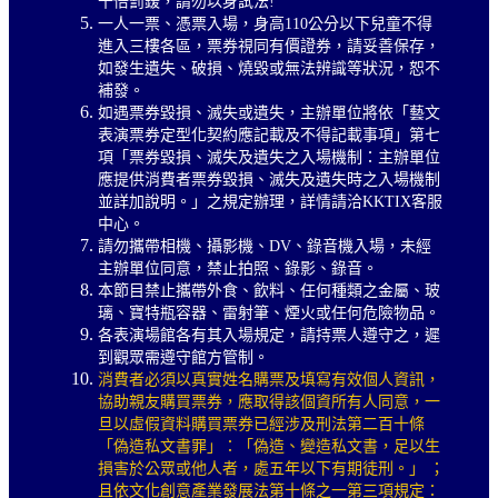
十倍罰鍰，請勿以身試法!
一人一票、憑票入場，身高110公分以下兒童不得
進入三樓各區，票券視同有價證券，請妥善保存，
如發生遺失、破損、燒毀或無法辨識等狀況，恕不
補發。
如遇票券毀損、滅失或遺失，主辦單位將依「藝文
表演票券定型化契約應記載及不得記載事項」第七
項「票券毀損、滅失及遺失之入場機制：主辦單位
應提供消費者票券毀損、滅失及遺失時之入場機制
並詳加說明。」之規定辦理，詳情請洽KKTIX客服
中心。
請勿攜帶相機、攝影機、DV、錄音機入場，未經
主辦單位同意，禁止拍照、錄影、錄音。
本節目禁止攜帶外食、飲料、任何種類之金屬、玻
璃、寶特瓶容器、雷射筆、煙火或任何危險物品。
各表演場館各有其入場規定，請持票人遵守之，遲
到觀眾需遵守館方管制。
消費者必須以真實姓名購票及填寫有效個人資訊，
協助親友購買票券，應取得該個資所有人同意，一
旦以虛假資料購買票券已經涉及刑法第二百十條
「偽造私文書罪」：「偽造、變造私文書，足以生
損害於公眾或他人者，處五年以下有期徒刑。」 ；
且依文化創意產業發展法第十條之一第三項規定：