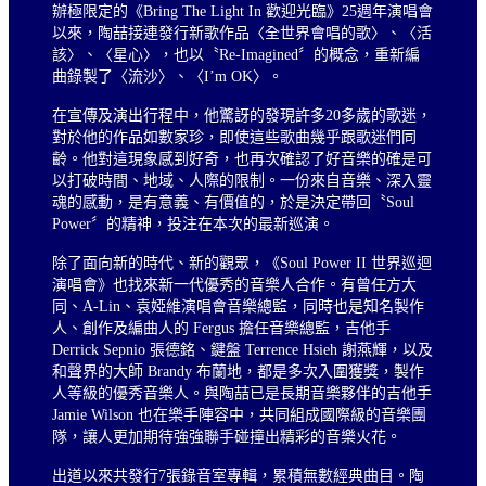
辦極限定的《Bring The Light In 歡迎光臨》25週年演唱會
以來，陶喆接連發行新歌作品〈全世界會唱的歌〉、〈活
該〉、〈星心〉，也以〝Re-Imagined〞的概念，重新編
曲錄製了〈流沙〉、〈I’m OK〉。
在宣傳及演出行程中，他驚訝的發現許多20多歲的歌迷，
對於他的作品如數家珍，即使這些歌曲幾乎跟歌迷們同
齡。他對這現象感到好奇，也再次確認了好音樂的確是可
以打破時間、地域、人際的限制。一份來自音樂、深入靈
魂的感動，是有意義、有價值的，於是決定帶回〝Soul
Power〞的精神，投注在本次的最新巡演。
除了面向新的時代、新的觀眾，《Soul Power II 世界巡迴
演唱會》也找來新一代優秀的音樂人合作。有曾任方大
同、A-Lin、袁婭維演唱會音樂總監，同時也是知名製作
人、創作及編曲人的 Fergus 擔任音樂總監，吉他手
Derrick Sepnio 張德銘、鍵盤 Terrence Hsieh 謝燕輝，以及
和聲界的大師 Brandy 布蘭地，都是多次入圍獲獎，製作
人等級的優秀音樂人。與陶喆已是長期音樂夥伴的吉他手
Jamie Wilson 也在樂手陣容中，共同組成國際級的音樂團
隊，讓人更加期待強強聯手碰撞出精彩的音樂火花。
出道以來共發行7張錄音室專輯，累積無數經典曲目。陶