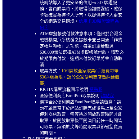
統網站導入了更安全的信用卡 3D 驗證服
務，會員購票時，將取得簡訊驗證碼，確保
卡號確實為持卡人所有，以提供持卡人更安
全的網路交易環境。
信用卡3D驗證流程為
何？
ATM虛擬帳號付款注意事項：僅限於台灣金
融機構開戶所核發之提款卡並已開通「非約
定帳戶轉帳」之功能，每筆訂單若超過
$30,000無法選擇ATM虛擬帳號付款，請務必
於期限內付款，逾期未付款訂單將會自動取
消
取票方式：
10/1開放全家取票(手續費每筆
$30/4張為限，請於全家便利商店繳納給櫃
臺)
KKTIX購票流程圖示說明
請點我
全家便利商店FamiPort取票說明
請點我
選擇全家便利商店FamiPort取票請留意：請
勿在啟售當下於網站訂購完成後馬上至全家
便利商店取票，需等待於開放取票時間才能
取票，於開放取票後至開演日前任一時間皆
可取票，無須於尖峰時間取票以節省您寶貴
的時間。