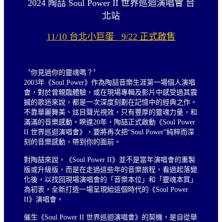
2024 陶喆 Soul Power II 世界巡迴演唱會 台
北站
11/10 台北小巨蛋 9/22 正式啟售
〝你見過你的靈魂嗎？〞
2003年《Soul Power》作為陶喆音樂生涯第一場個人演唱
會，對於曾親臨體驗，或在現場專輯及影片中感受過其震
撼的歌迷來說，都是一次深度刻劃在記憶中的經典之作。
不靠華麗舞美、炫目聲光視效，只有豐厚的靈魂力量，和
滿滿的音樂感動。睽違20年，陶喆正式啟動《Soul Power
II 世界巡迴演唱會》，要將再次把“Soul Power”純粹而深
刻的音樂感動，帶到你的面前。
對陶喆來說，《Soul Power II》並不是當年演唱會的重製
版或升級版，而是在走過這些年的音樂旅程，看過起落變
化後，以找回現場演唱會的「音樂本位」和「靈魂本質」
為初衷，全新打造一場呈現給這個時代的《Soul Power
II》演唱會。
催生《Soul Power II 世界巡迴演唱會》的契機，是自從舉